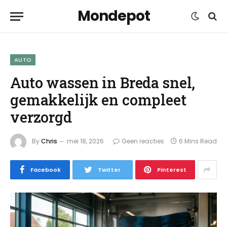
Mondepot
AUTO
Auto wassen in Breda snel,
gemakkelijk en compleet
verzorgd
By
Chris
mei 18, 2026
Geen reacties
6 Mins Read
Facebook
Twitter
Pinterest