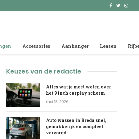
Facebook
Twitter
Insta
ingen
Accessories
Aanhanger
Leasen
Rijb
Keuzes van de redactie
Alles wat je moet weten over
het 9 inch carplay scherm
mei 18, 2026
Auto wassen in Breda snel,
gemakkelijk en compleet
verzorgd