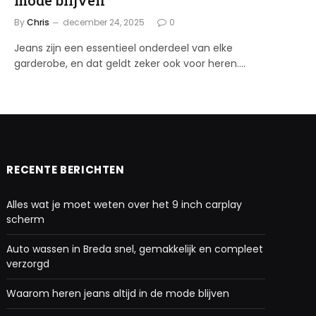
By
Chris
december 24, 2025
0
Jeans zijn een essentieel onderdeel van elke
garderobe, en dat geldt zeker ook voor heren.…
RECENTE BERICHTEN
Alles wat je moet weten over het 9 inch carplay
scherm
Auto wassen in Breda snel, gemakkelijk en compleet
verzorgd
Waarom heren jeans altijd in de mode blijven