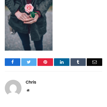
Facebook
Twitter
Pinterest
LinkedIn
Tumblr
Email
Chris
Website