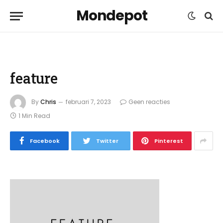
Mondepot
feature
By
Chris
februari 7, 2023
Geen reacties
1 Min Read
Facebook
Twitter
Pinterest